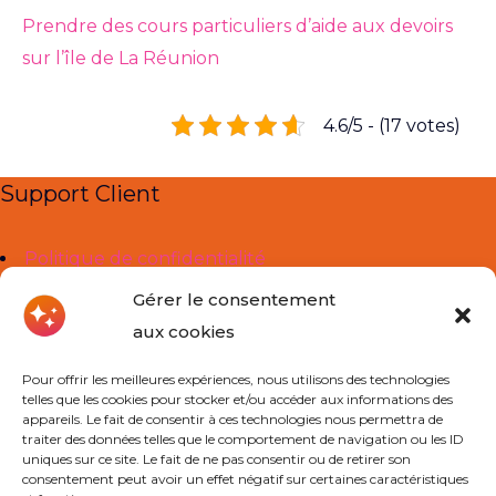
Prendre des cours particuliers d’aide aux devoirs
sur l’île de La Réunion
4.6/5 - (17 votes)
Support Client
Politique de confidentialité
Mentions légales
Gérer le consentement
aux cookies
Liens Utiles
Pour offrir les meilleures expériences, nous utilisons des technologies
telles que les cookies pour stocker et/ou accéder aux informations des
À propos de nous
appareils. Le fait de consentir à ces technologies nous permettra de
traiter des données telles que le comportement de navigation ou les ID
Cours Particuliers
uniques sur ce site. Le fait de ne pas consentir ou de retirer son
consentement peut avoir un effet négatif sur certaines caractéristiques
Actualités