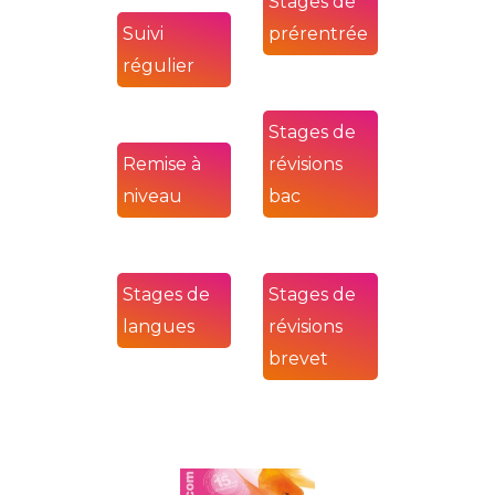
Stages de
Suivi
prérentrée
régulier
Stages de
Remise à
révisions
niveau
bac
Stages de
Stages de
langues
révisions
brevet