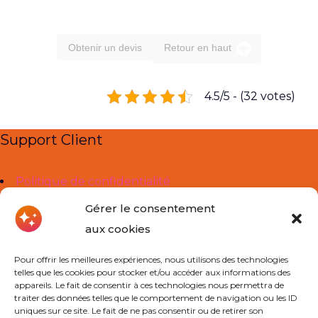
Obtenir un devis
Retour en haut
4.5/5 - (32 votes)
Support Client
Politique de confidentialité
Mentions légales
Gérer le consentement
aux cookies
Liens Utiles
Pour offrir les meilleures expériences, nous utilisons des technologies
telles que les cookies pour stocker et/ou accéder aux informations des
À propos de nous
appareils. Le fait de consentir à ces technologies nous permettra de
traiter des données telles que le comportement de navigation ou les ID
Cours Particuliers
uniques sur ce site. Le fait de ne pas consentir ou de retirer son