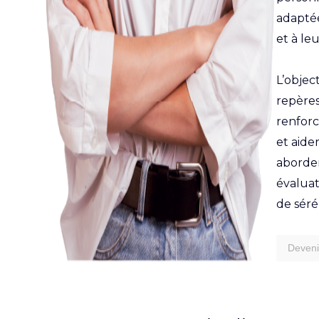
adapté
et à leu
L’objec
repères 
renfor
et aider
aborder
évaluat
de séré
Deveni