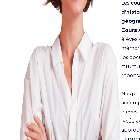
Les
cou
d’histo
géogra
Cours 
élèves 
mémoris
les do
structu
réponse
Nos pro
accomp
élèves 
lycée 
approc
personn