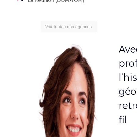
La Réunion (DOM-TOM)
Voir toutes nos agences
Ave
pro
l’hi
géo
retr
fil