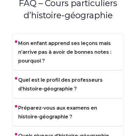
FAQ – Cours particuliers
d’histoire-géographie
Mon enfant apprend ses leçons mais
n’arrive pas à avoir de bonnes notes :
pourquoi ?
En histoire-géographie, les évaluations
Quel est le profil des professeurs
demandent aussi de la méthode :
d’histoire-géographie ?
analyser un document, organiser ses
idées, rédiger une réponse construite et
utiliser les bons repères.
Nos professeurs disposent d’un niveau
Préparez-vous aux examens en
bac +3 minimum. Ils sont sélectionnés
histoire-géographie ?
pour leurs compétences, leur
pédagogie et leur capacité à expliquer
clairement les chapitres et les
Oui. Les cours peuvent aider à préparer
Quels niveaux d’histoire-géographie