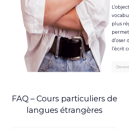
L’object
vocabul
plus ré
permett
d’oser 
l’écrit 
Deveni
FAQ – Cours particuliers de
langues étrangères