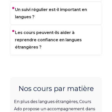
anglais, espagnol, allemand, italien ou
latin.
Le professeur adapte les séances au
Un suivi régulier est-il important en
niveau de l’élève : vocabulaire,
langues ?
grammaire, compréhension écrite et
orale, expression, prononciation ou
préparation aux évaluations.
Oui. Les langues progressent avec la
Les cours peuvent-ils aider à
pratique. Un accompagnement régulier
reprendre confiance en langues
permet de travailler le vocabulaire, la
grammaire, la compréhension et l’oral
étrangères ?
dans la durée.
Oui. Les cours permettent à l’élève de
pratiquer sans pression, d’oser
davantage s’exprimer et de progresser
à son rythme.
Nos cours par matière
En plus des langues étrangères, Cours
Ado propose un accompagnement dans