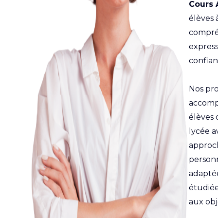
Cours 
élèves 
compré
express
confian
Nos pro
accomp
élèves 
lycée 
approc
personn
adaptée
étudiée
aux obje