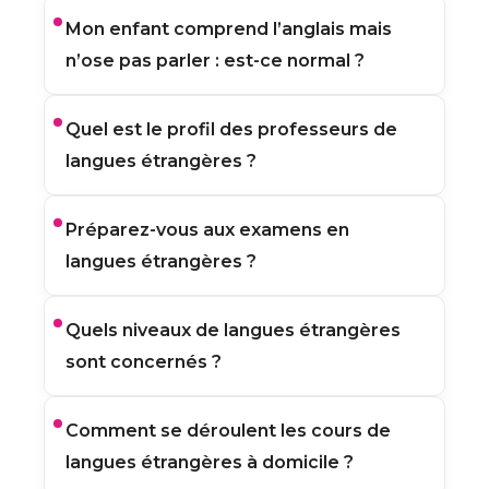
Mon enfant comprend l’anglais mais
n’ose pas parler : est-ce normal ?
Oui. Beaucoup d’élèves manquent de
Quel est le profil des professeurs de
confiance à l’oral. Les cours permettent
langues étrangères ?
de pratiquer progressivement, sans
pression, pour gagner en aisance.
Nos professeurs disposent d’un niveau
Préparez-vous aux examens en
bac +3 minimum. Ils sont sélectionnés
langues étrangères ?
pour leur maîtrise de la langue
enseignée, leur pédagogie et leur
capacité à faire progresser l’élève à
Oui. Les cours peuvent aider à préparer
Quels niveaux de langues étrangères
l’écrit comme à l’oral.
les contrôles, le brevet, le bac, les oraux
sont concernés ?
ou les évaluations écrites.
Les cours de langues étrangères
Comment se déroulent les cours de
s’adressent aux élèves du primaire au
langues étrangères à domicile ?
post-bac, selon la langue étudiée :