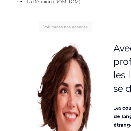
La Réunion (DOM-TOM)
Voir toutes nos agences
Ave
pro
les
se d
Les
cou
de lan
étrang