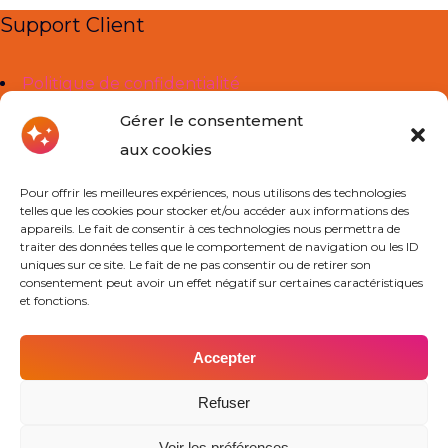
Support Client
Politique de confidentialité
Mentions légales
Gérer le consentement
aux cookies
Liens Utiles
Pour offrir les meilleures expériences, nous utilisons des technologies
telles que les cookies pour stocker et/ou accéder aux informations des
À propos de nous
appareils. Le fait de consentir à ces technologies nous permettra de
traiter des données telles que le comportement de navigation ou les ID
Cours Particuliers
uniques sur ce site. Le fait de ne pas consentir ou de retirer son
consentement peut avoir un effet négatif sur certaines caractéristiques
Actualités
et fonctions.
Contact
Accepter
Contact
Refuser
Voir les préférences