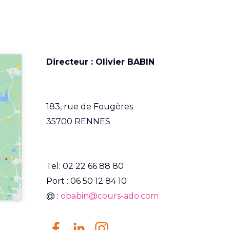
Directeur : Olivier BABIN
Soutien scolaire, cours à domicile, cours particuliers
183, rue de Fougères
35700 RENNES
Tel:
02 22 66 88 80
Port :
06 50 12 84 10
@ :
obabin@cours-ado.com