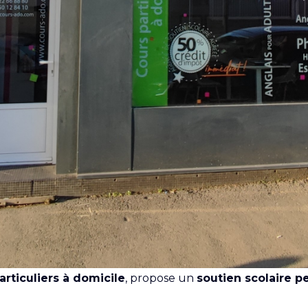
articuliers à domicile
, propose un
soutien scolaire p