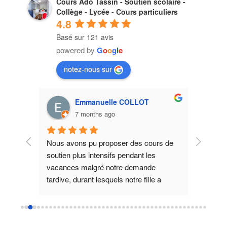
Cours Ado Tassin - Soutien scolaire -
Collège - Lycée - Cours particuliers
4.8
Basé sur 121 avis
powered by
G
o
o
g
l
e
notez-nous sur
Emmanuelle COLLOT
7 months ago
 
Nous avons pu proposer des cours de 
Je repub
u 
soutien plus intensifs pendant les 
l'ont su
e et de 
vacances malgré notre demande 
Si vous 
s.
tardive, durant lesquels notre fille a 
professe
tis 
repris confiance en elle sur les matières 
pas post
che 
scientifiques. Puis des cours 
pour les 
avait 
hebdomadaires ponctuels ont permis de 
l’impres