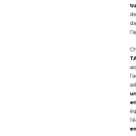
tr
de
da
l’
C
T
ai
l’
ad
un
en
éq
l’
e