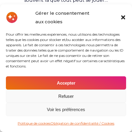
souvent là que tout peut se jouer…
Gérer le consentement
aux cookies
Voir les autres articles du blog
Pour offrir les meilleures expériences, nous utilisons des technologies
telles que les cookies pour stocker et/ou accéder aux informations des
appareils. Le fait de consentir à ces technologies nous permettra de
COURS ADO Tassin la
traiter des données telles que le comportement de navigation ou les ID
uniques sur ce site. Le fait de ne pas consentir ou de retirer son
consentement peut avoir un effet négatif sur certaines caractéristiques
Demi Lune recrute !
et fonctions.
Accepter
Refuser
Voir les préférences
Trouver mon agence
Obtenir un devis
Politique de cookies
Obligation de confidentialité / Cookies