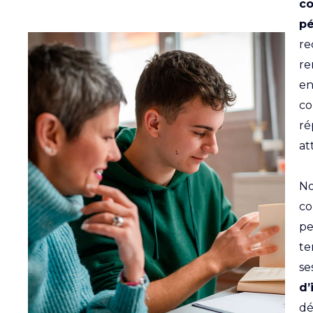
c
p
re
re
en
co
ré
at
No
co
pe
te
se
d’
dé