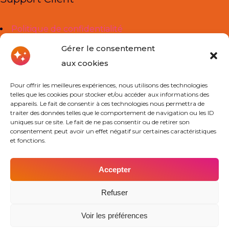
Politique de confidentialité
Mentions légales
Gérer le consentement
aux cookies
Liens Utiles
Pour offrir les meilleures expériences, nous utilisons des technologies
telles que les cookies pour stocker et/ou accéder aux informations des
À propos de nous
appareils. Le fait de consentir à ces technologies nous permettra de
traiter des données telles que le comportement de navigation ou les ID
Cours Particuliers
uniques sur ce site. Le fait de ne pas consentir ou de retirer son
consentement peut avoir un effet négatif sur certaines caractéristiques
Actualités
et fonctions.
Contact
Accepter
Contact
Refuser
Voir les préférences
Trouver mon agence
Découvrir nos agences
Devenir prof Cours Ado
Obtenir un devis