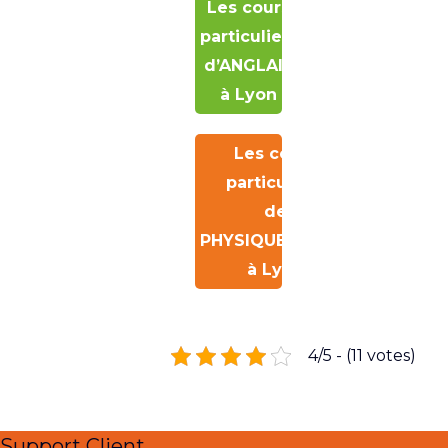
Les cours
particuliers
d’ANGLAIS
à Lyon
Les cours
particuliers
de
PHYSIQUE/CHIMIE
à Lyon
4/5 - (11 votes)
Support Client