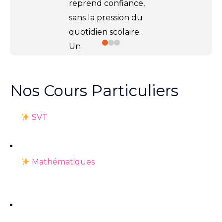
reprend confiance,
sans la pression du
quotidien scolaire.
Un
accompagnement
ciblé, en
5 séances
Nos Cours Particuliers
de 2h par matière
,
pour progresser à
SVT
son rythme et
avancer plus
sereinement.
Mathématiques