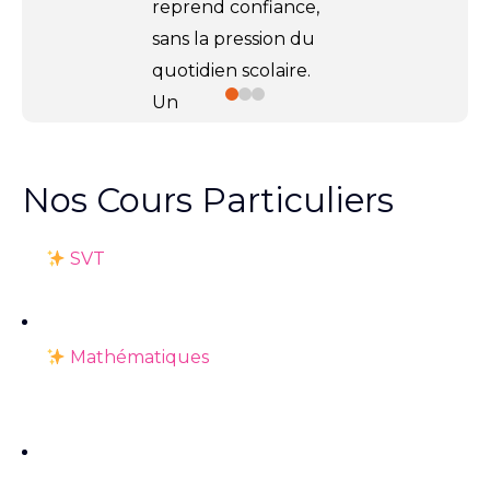
reprend confiance,
sans la pression du
quotidien scolaire.
Un
accompagnement
ciblé, en
5 séances
Nos Cours Particuliers
de 2h par matière
,
pour progresser à
SVT
son rythme et
avancer plus
sereinement.
Mathématiques