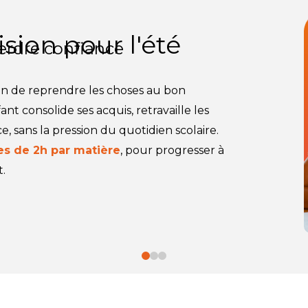
sion pour l'été
perdre confiance
ion de reprendre les choses au bon
nt consolide ses acquis, retravaille les
e, sans la pression du quotidien scolaire.
es de 2h par matière
, pour progresser à
.