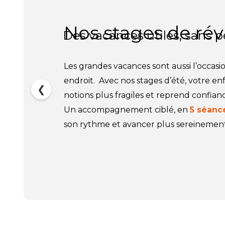
Nos stages de révi
Des vacances utiles, sans 
Les grandes vacances sont aussi l’occas
endroit. Avec nos stages d’été, votre enfa
❮
notions plus fragiles et reprend confianc
Un accompagnement ciblé, en
5 séanc
son rythme et avancer plus sereinement