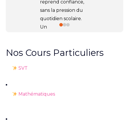
reprend confiance,
sans la pression du
quotidien scolaire.
Un
accompagnement
ciblé, en
5 séances
Nos Cours Particuliers
de 2h par matière
,
pour progresser à
SVT
son rythme et
avancer plus
sereinement.
Mathématiques