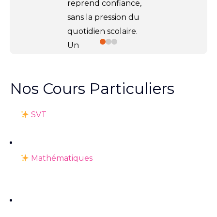
reprend confiance,
sans la pression du
quotidien scolaire.
Un
accompagnement
ciblé, en
5 séances
Nos Cours Particuliers
de 2h par matière
,
pour progresser à
SVT
son rythme et
avancer plus
sereinement.
Mathématiques