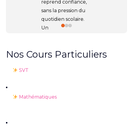
reprend confiance,
sans la pression du
quotidien scolaire.
Un
accompagnement
ciblé, en
5 séances
Nos Cours Particuliers
de 2h par matière
,
pour progresser à
SVT
son rythme et
avancer plus
sereinement.
Mathématiques