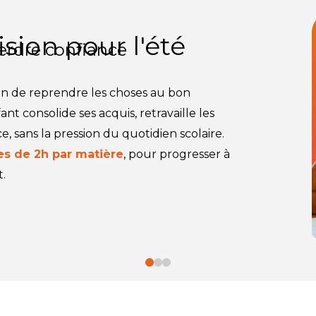
sion pour l'été
perdre confiance
ion de reprendre les choses au bon
nt consolide ses acquis, retravaille les
e, sans la pression du quotidien scolaire.
es de 2h par matière
, pour progresser à
.