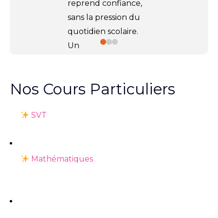
reprend confiance,
sans la pression du
quotidien scolaire.
Un
accompagnement
ciblé, en
5 séances
Nos Cours Particuliers
de 2h par matière
,
pour progresser à
SVT
son rythme et
avancer plus
sereinement.
Mathématiques