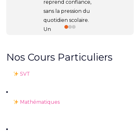
reprend confiance,
sans la pression du
quotidien scolaire.
Un
accompagnement
ciblé, en
5 séances
Nos Cours Particuliers
de 2h par matière
,
pour progresser à
SVT
son rythme et
avancer plus
sereinement.
Mathématiques