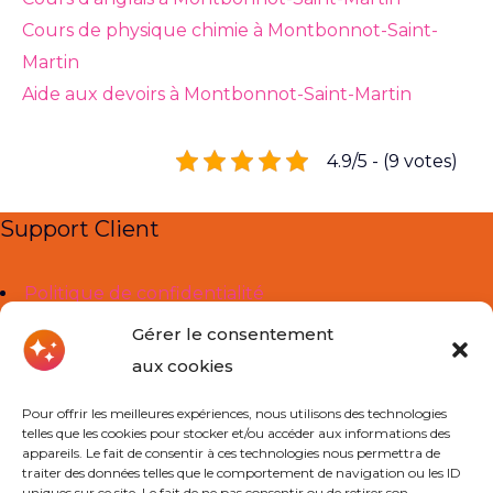
Cours de physique chimie à Montbonnot-Saint-
Martin
Aide aux devoirs à Montbonnot-Saint-Martin
4.9/5 - (9 votes)
Support Client
Politique de confidentialité
Mentions légales
Gérer le consentement
aux cookies
Liens Utiles
Pour offrir les meilleures expériences, nous utilisons des technologies
telles que les cookies pour stocker et/ou accéder aux informations des
À propos de nous
appareils. Le fait de consentir à ces technologies nous permettra de
traiter des données telles que le comportement de navigation ou les ID
Cours Particuliers
uniques sur ce site. Le fait de ne pas consentir ou de retirer son