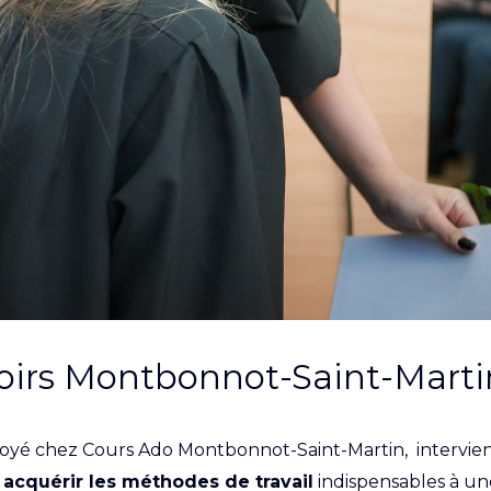
voirs Montbonnot-Saint-Marti
loyé chez Cours Ado Montbonnot-Saint-Martin, intervient
à
acquérir les méthodes de travail
indispensables à une