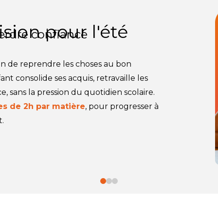
sion pour l'été
perdre confiance
ion de reprendre les choses au bon
nt consolide ses acquis, retravaille les
e, sans la pression du quotidien scolaire.
es de 2h par matière
, pour progresser à
.