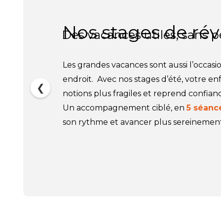
Nos stages de révi
Des vacances utiles, sans 
Les grandes vacances sont aussi l’occas
endroit. Avec nos stages d’été, votre enfa
❮
notions plus fragiles et reprend confianc
Un accompagnement ciblé, en
5 séanc
son rythme et avancer plus sereinement