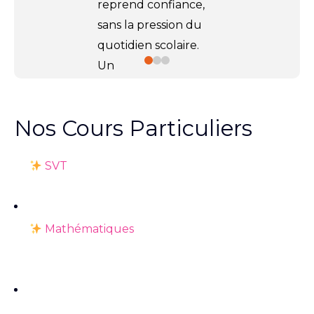
reprend confiance,
sans la pression du
quotidien scolaire.
Un
accompagnement
ciblé, en
5 séances
Nos Cours Particuliers
de 2h par matière
,
pour progresser à
SVT
son rythme et
avancer plus
sereinement.
Mathématiques