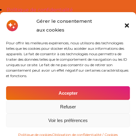
Politique de confidentialité
Mentions légales
Gérer le consentement
aux cookies
Liens Utiles
Pour offrir les meilleures expériences, nous utilisons des technologies
telles que les cookies pour stocker et/ou accéder aux informations des
À propos de nous
appareils. Le fait de consentir à ces technologies nous permettra de
traiter des données telles que le comportement de navigation ou les ID
Cours Particuliers
uniques sur ce site. Le fait de ne pas consentir ou de retirer son
consentement peut avoir un effet négatif sur certaines caractéristiques
Actualités
et fonctions.
Contact
Accepter
Contact
Refuser
Voir les préférences
Trouver mon agence
Obtenir un devis
Découvrir nos agences
Devenir prof Cours Ado
Politique de cookies
Obligation de confidentialité / Cookies