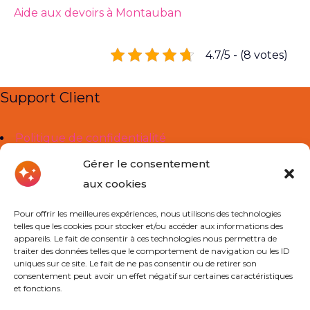
Aide aux devoirs à Montauban
4.7/5 - (8 votes)
Support Client
Politique de confidentialité
Mentions légales
Gérer le consentement
aux cookies
Liens Utiles
Pour offrir les meilleures expériences, nous utilisons des technologies
telles que les cookies pour stocker et/ou accéder aux informations des
À propos de nous
appareils. Le fait de consentir à ces technologies nous permettra de
traiter des données telles que le comportement de navigation ou les ID
Cours Particuliers
uniques sur ce site. Le fait de ne pas consentir ou de retirer son
consentement peut avoir un effet négatif sur certaines caractéristiques
Actualités
et fonctions.
Contact