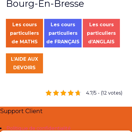
Bourg-En-Bresse
Les cours
Les cours
Les cours
particuliers
particuliers
particuliers
de MATHS
de FRANÇAIS
d’ANGLAIS
L’AIDE AUX
DEVOIRS
4.7/5 - (12 votes)
Support Client
Politique de confidentialité