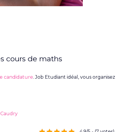
es cours de maths
e candidature
. Job Etudiant idéal, vous organisez
à Caudry
4.9/5 - (7 votes)