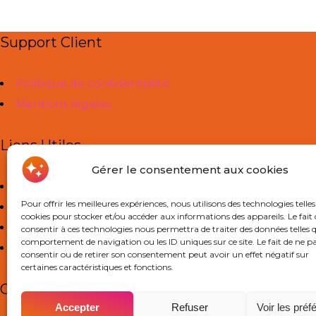
Support Client
Politique de confidentialité
Mentions légales
Liens Utiles
Gérer le consentement aux cookies
À propos de nous
Pour offrir les meilleures expériences, nous utilisons des technologies telles
Cours Particuliers
cookies pour stocker et/ou accéder aux informations des appareils. Le fait 
Actualités
consentir à ces technologies nous permettra de traiter des données telles q
comportement de navigation ou les ID uniques sur ce site. Le fait de ne p
Contact
consentir ou de retirer son consentement peut avoir un effet négatif sur
certaines caractéristiques et fonctions.
Contact
Accepter
Refuser
Voir les pré