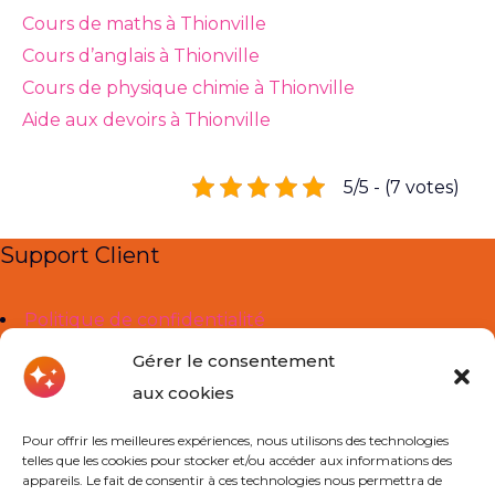
Cours de maths à Thionville
Cours d’anglais à Thionville
Cours de physique chimie à Thionville
Aide aux devoirs à Thionville
5/5 - (7 votes)
Support Client
Politique de confidentialité
Mentions légales
Gérer le consentement
aux cookies
Liens Utiles
Pour offrir les meilleures expériences, nous utilisons des technologies
telles que les cookies pour stocker et/ou accéder aux informations des
À propos de nous
appareils. Le fait de consentir à ces technologies nous permettra de