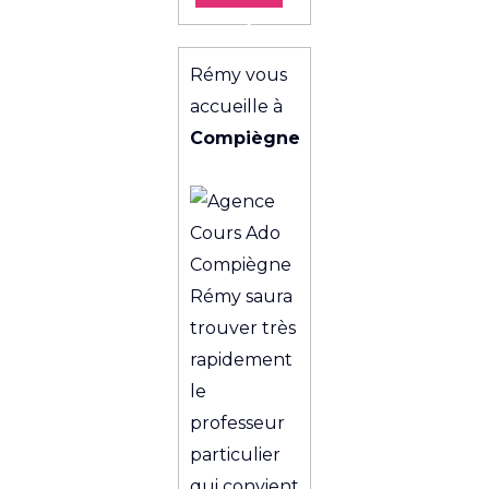
l’agence
Rémy vous
accueille à
Compiègne
Rémy saura
trouver très
rapidement
le
professeur
particulier
qui convient