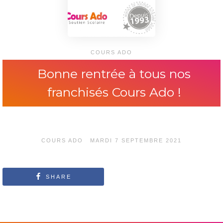
COURS ADO
Bonne rentrée à tous nos
franchisés Cours Ado !
POSTED
COURS ADO
MARDI 7 SEPTEMBRE 2021
ON
SHARE