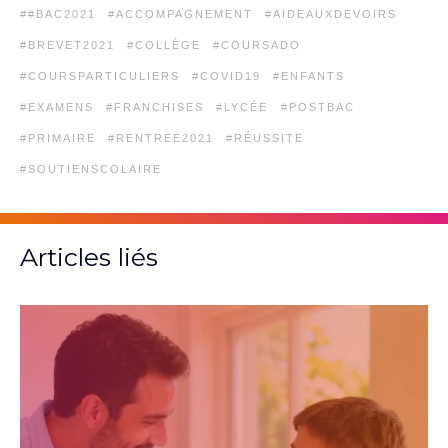
TAGS
#BAC2021
ACCOMPAGNEMENT
AIDEAUXDEVOIRS
BREVET2021
COLLÈGE
COURSADO
COURSPARTICULIERS
COVID19
ENFANTS
EXAMENS
FRANCHISES
LYCÉE
POSTBAC
PRIMAIRE
RENTREE2021
RÉUSSITE
SOUTIENSCOLAIRE
Articles liés