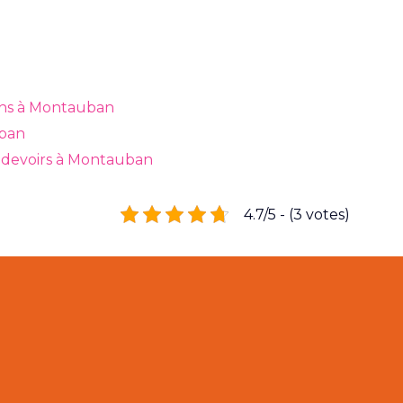
ths à Montauban
uban
x devoirs à Montauban
4.7/5 - (3 votes)