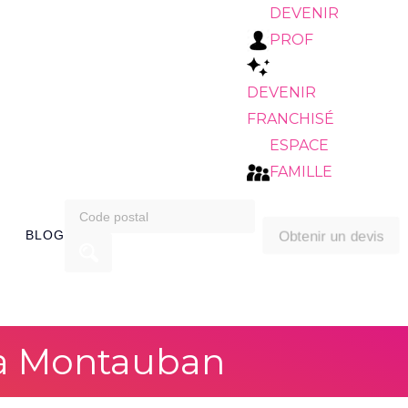
DEVENIR
PROF
DEVENIR
FRANCHISÉ
ESPACE
FAMILLE
search
Obtenir un devis
BLOG
for:
 à Montauban