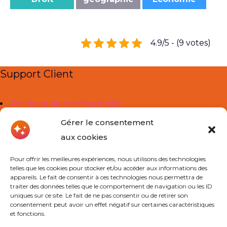
4.9/5 - (9 votes)
Support Client
Politique de confidentialité
Mentions légales
Gérer le consentement
aux cookies
Liens Utiles
Pour offrir les meilleures expériences, nous utilisons des technologies
telles que les cookies pour stocker et/ou accéder aux informations des
À propos de nous
appareils. Le fait de consentir à ces technologies nous permettra de
traiter des données telles que le comportement de navigation ou les ID
Cours Particuliers
uniques sur ce site. Le fait de ne pas consentir ou de retirer son
consentement peut avoir un effet négatif sur certaines caractéristiques
Actualités
et fonctions.
Contact