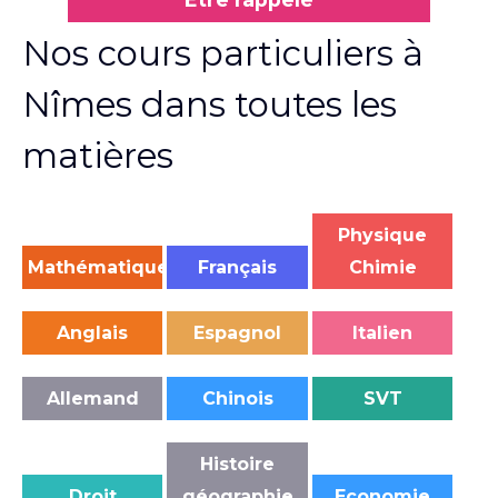
Nos cours particuliers à
Nîmes dans toutes les
matières
Physique
Mathématiques
Français
Chimie
Anglais
Espagnol
Italien
Allemand
Chinois
SVT
Histoire
Droit
géographie
Economie