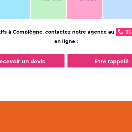
ctifs à Compiègne, contactez notre agence au
en ligne :
ecevoir un devis
Etre rappelé
personnalisé