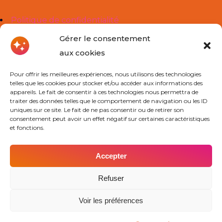
Politique de confidentialité
Mentions légales
Gérer le consentement
aux cookies
Liens Utiles
Pour offrir les meilleures expériences, nous utilisons des technologies
telles que les cookies pour stocker et/ou accéder aux informations des
À propos de nous
appareils. Le fait de consentir à ces technologies nous permettra de
traiter des données telles que le comportement de navigation ou les ID
Cours Particuliers
uniques sur ce site. Le fait de ne pas consentir ou de retirer son
consentement peut avoir un effet négatif sur certaines caractéristiques
Actualités
et fonctions.
Contact
Accepter
Contact
Refuser
Voir les préférences
Trouver mon agence
Obtenir un devis
Découvrir nos agences
Devenir prof Cours Ado