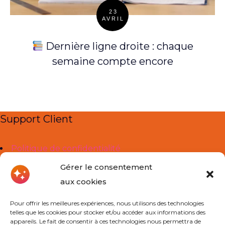
23
AVRIL
Posted
on
Dernière ligne droite : chaque
semaine compte encore
Support Client
Politique de confidentialité
Mentions légales
Gérer le consentement
aux cookies
Liens Utiles
Pour offrir les meilleures expériences, nous utilisons des technologies
telles que les cookies pour stocker et/ou accéder aux informations des
À propos de nous
appareils. Le fait de consentir à ces technologies nous permettra de