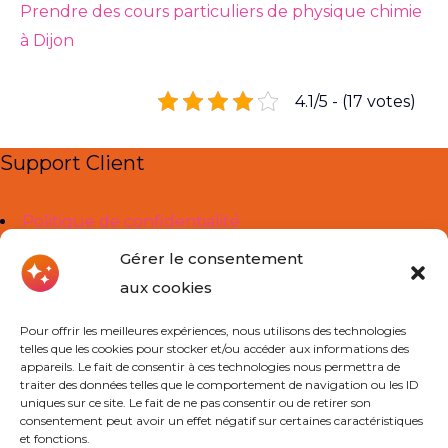
Prendre des cours particuliers de physique chimie
à Dijon
4.1/5 - (17 votes)
Support Client
Politique de confidentialité
Mentions légales
Gérer le consentement
aux cookies
Liens Utiles
Pour offrir les meilleures expériences, nous utilisons des technologies
telles que les cookies pour stocker et/ou accéder aux informations des
À propos de nous
appareils. Le fait de consentir à ces technologies nous permettra de
traiter des données telles que le comportement de navigation ou les ID
Cours Particuliers
uniques sur ce site. Le fait de ne pas consentir ou de retirer son
consentement peut avoir un effet négatif sur certaines caractéristiques
Actualités
et fonctions.